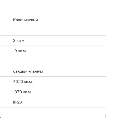
Калининский
3 кв.м.
19 кв.м.
1
сэндвич-панели
40,20 кв.м.
10,70 кв.м.
III-23