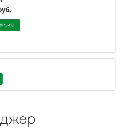
а
руб.
КУРСИЮ
еджер