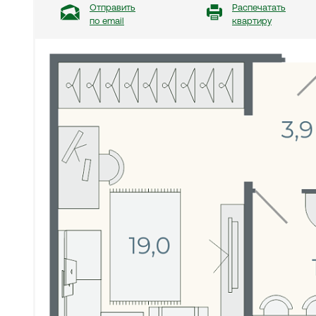
Отправить
Распечатать
по email
квартиру