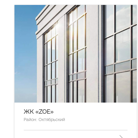
ЖК «ZOE»
Район: Октябрьский