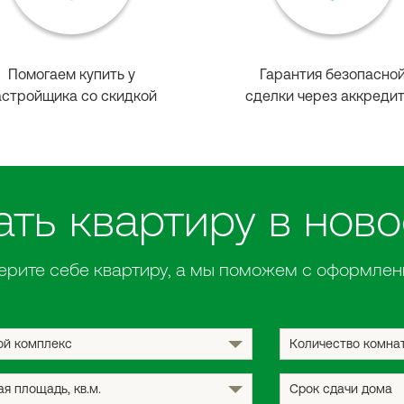
Помогаем купить у
Гарантия безопасно
астройщика со скидкой
сделки через аккреди
ть квартиру в нов
ерите себе квартиру, а мы поможем с оформлен
й комплекс
Количество комна
я площадь
, кв.м.
Срок сдачи дома