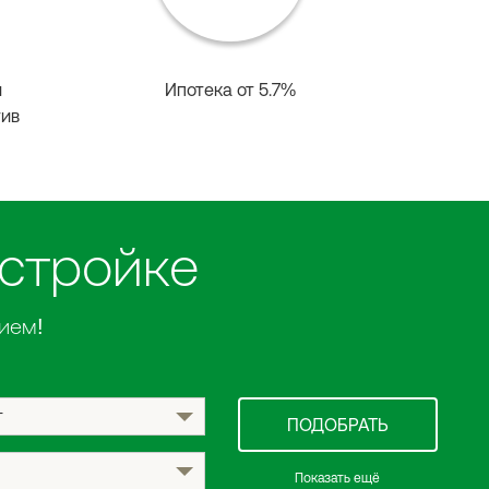
й
Ипотека от 5.7%
тив
остройке
ием!
т
ПОДОБРАТЬ
Показать ещё