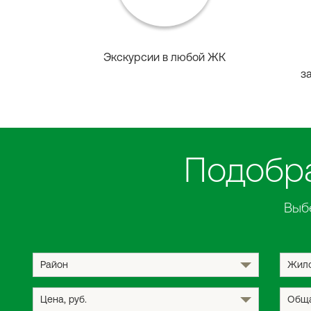
Экскурсии в любой ЖК
з
Подобра
Выб
Район
Жило
Цена
, руб.
Обща